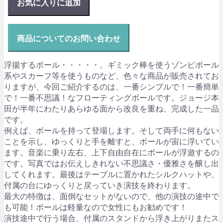
お気に入りに追加
商品についてのお問い合わせ
浮揚するボール・・・・・。ギミック棒を使うゾンビボール
系やスカーフ等を使うものなど、色々な商品が販売されてお
りますが、今回ご紹介するのは、一番シンプルで！一番簡単
で！一番不思議！なフローティングボールです。ジョージ本
田が半年にわたりあらゆる面から改良を重ね、完成した一品
です。
例えば、ボールを持って登場します。そして両手に何もない
ことを示し、ゆっくりと手を離すと、ボールが宙に浮いてい
ます。音楽に乗り左右、上下自由自在にボールが浮遊するの
です。写真ではお伝えしきれない不思議さ・優雅さを醸し出
してくれます。最後はテーブルに置かれたシルクハットや、
付属の台にゆっくりと戻っていき演技を終わります。
最大の特徴は、面倒なセットがないので、他の演技の途中で
も可能！ボールは軽量なので女性にもお勧めです！
演技途中で行う場合、付属のスタンドから浮き上がりまたス