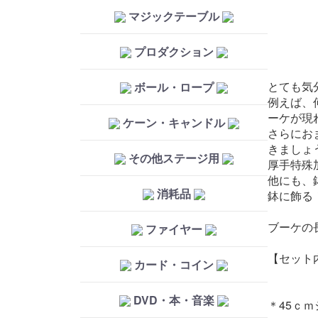
マジックテーブル
プロダクション
とても気
ボール・ロープ
例えば、
ーケが現
ケーン・キャンドル
さらにお
きましょ
その他ステージ用
厚手特殊
他にも、
消耗品
鉢に飾る
ブーケの
ファイヤー
【セット
カード・コイン
・解
DVD・本・音楽
＊45ｃ