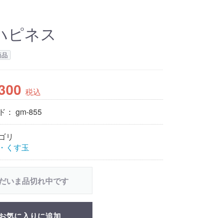
ハピネス
商品
,300
税込
ド：
gm-855
ゴリ
・くす玉
だいま品切れ中です
お気に入りに追加