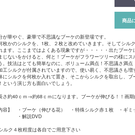
商品
分が華やぐ、豪華で不思議なブーケの新登場です。
何枚かのシルクを、1枚、２枚と改めていきます。そしてシルク
れます。ここまではよくある現象ですが・・・・・出たブーケ
まじないをかけると、何と！ブーケがフラワーツリーの様にス
う。技法はとても簡単なのに、ボリューム満点！不思議さ満点
加工シルクが付属されていますので、使い易く、不思議さも増
鉢にシルクを何枚か入れて置き、そこからシルクを取出し、ブ
！という演じ方も面白いでしょう。
長さ約40ｃｍ→約68ｃｍになります。ブーケが伸びる！！画
内容】 ・ブーケ（伸びる花） ・特殊シルク赤１枚 ・ギミ
説DVD
ｍシルク４枚程度は各自でご用意下さい