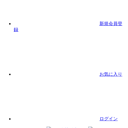
新規会員登
録
お気に入り
ログイン