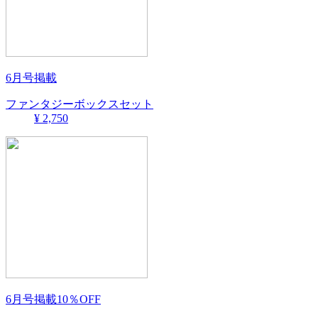
6月号掲載
ファンタジーボックスセット
¥ 2,750
6月号掲載10％OFF