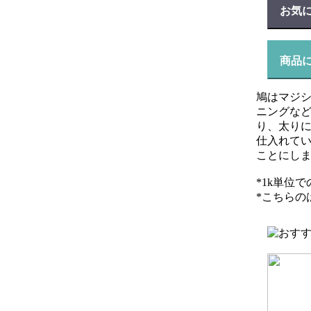
お気
商品
鳩はマジシ
ニングな
り、太り
仕入れて
ことにし
*1k単位
*こちらの