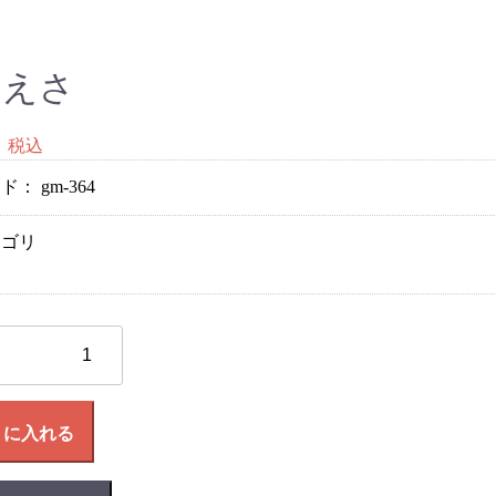
のえさ
税込
ード：
gm-364
テゴリ
トに入れる