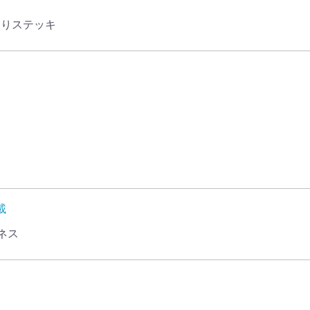
こりステッキ
載
ネス