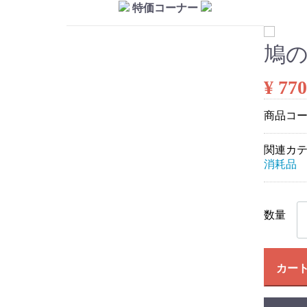
特価コーナー
鳩
¥ 770
商品コ
関連カ
消耗品
数量
カー